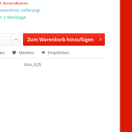
l. Versandkosten
stenfreie Lieferung!
 1-3 Werktage
Zum
Warenkorb hinzufügen
Hinzugefügt
hen
Merken
Empfehlen
tasv_G25