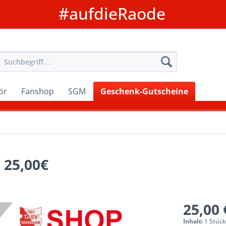
#aufdieRaode
ör
Fanshop
SGM
Geschenk-Gutscheine
 25,00€
25,00 
Inhalt:
1 Stüc