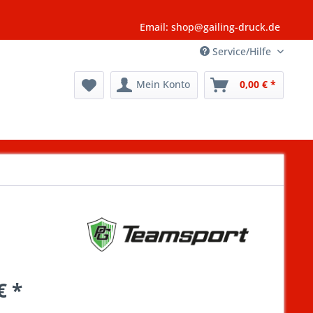
Email: shop@gailing-druck.de
Service/Hilfe
Mein Konto
0,00 € *
€ *
k